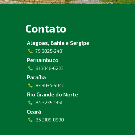
Contato
Alagoas, Bahia e Sergipe
79 3025-2401
Pernambuco
81 3046-6223
Paraíba
83 3034-4040
Rio Grande do Norte
84 3235-1950
Ceará
85 3109-0980